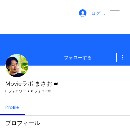
ログイン
そ
フォローする
管理者
Movieラボ まさお
0 フォロワー
0 フォロー中
Profile
プロフィール